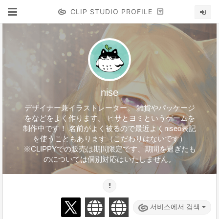
CLIP STUDIO PROFILE
nise
デザイナー兼イラストレーター。 雑貨やパッケージ
をなどをよく作ります。 ヒサとヨミというゲームを
制作中です！ 名前がよく被るので最近よくniseo表記
を使うこともあります（こだわりはないです）
※CLIPPYでの販売は期間限定です、期間を過ぎたも
のについては個別対応はいたしません。
서비스에서 검색