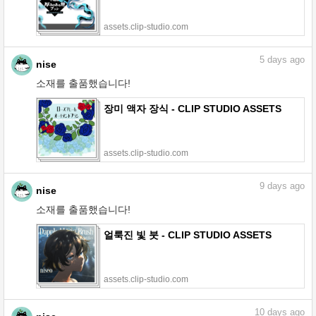
assets.clip-studio.com
5
days ago
nise
소재를 출품했습니다!
장미 액자 장식 - CLIP STUDIO ASSETS
assets.clip-studio.com
9
days ago
nise
소재를 출품했습니다!
얼룩진 빛 붓 - CLIP STUDIO ASSETS
assets.clip-studio.com
10
days ago