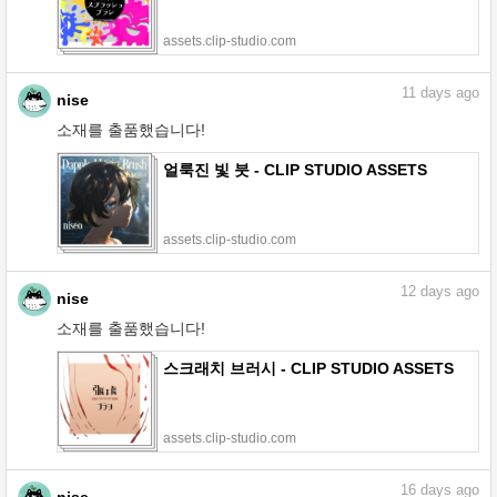
assets.clip-studio.com
11
days ago
nise
소재를 출품했습니다!
얼룩진 빛 붓 - CLIP STUDIO ASSETS
assets.clip-studio.com
12
days ago
nise
소재를 출품했습니다!
스크래치 브러시 - CLIP STUDIO ASSETS
assets.clip-studio.com
16
days ago
nise