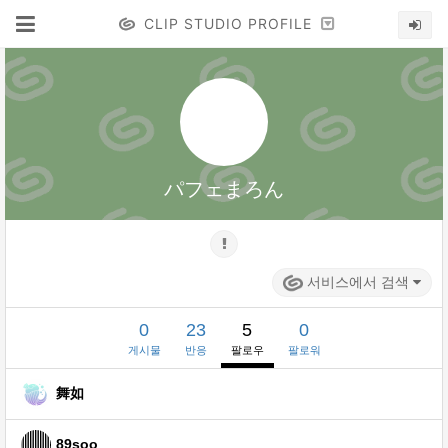
CLIP STUDIO PROFILE
パフェまろん
서비스에서 검색
0
23
5
0
게시물
반응
팔로우
팔로워
舞如
89soo