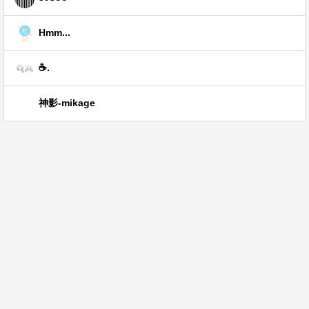
Hmm...
☕.
神影-mikage