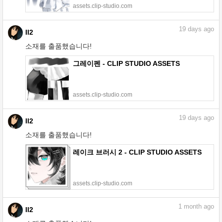
assets.clip-studio.com
19
days ago
II2
소재를 출품했습니다!
그레이펜 - CLIP STUDIO ASSETS
assets.clip-studio.com
19
days ago
II2
소재를 출품했습니다!
레이크 브러시 2 - CLIP STUDIO ASSETS
assets.clip-studio.com
1
month ago
II2