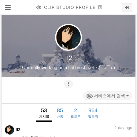
CLIP STUDIO PROFILE
II2
Currently working on a flat brush set ԅ(¯﹃¯ԅ)
서비스에서 검색
53
85
2
964
게시물
반응
팔로우
팔로워
1
day ago
II2