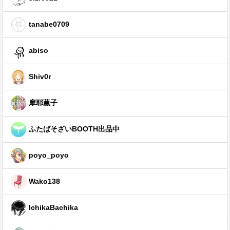
tanabe0709
abiso
Shiv0r
摩耶薫子
ふたばそざいBOOTH出品中
poyo_poyo
Wako138
IchikaBachika