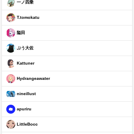
一ノ四乗
T.tomokatu
隘田
ぷう大佐
Kattuner
Hydrangeawater
nineillust
apuriru
LittleBocc