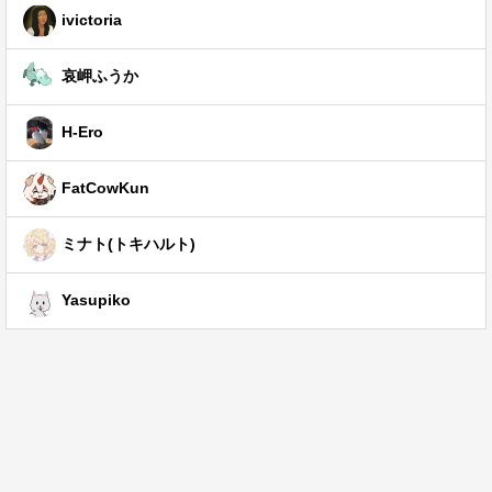
ivictoria
哀岬ふうか
H-Ero
FatCowKun
ミナト(トキハルト)
Yasupiko