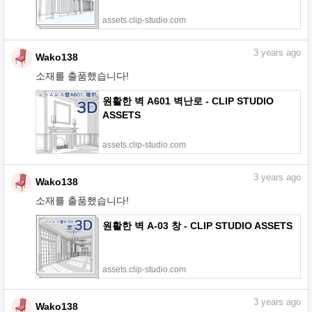
assets.clip-studio.com
3
years ago
Wako138
소재를 출품했습니다!
원활한 벽 A601 벽난로 - CLIP STUDIO
ASSETS
assets.clip-studio.com
3
years ago
Wako138
소재를 출품했습니다!
원활한 벽 A-03 창 - CLIP STUDIO ASSETS
assets.clip-studio.com
3
years ago
Wako138