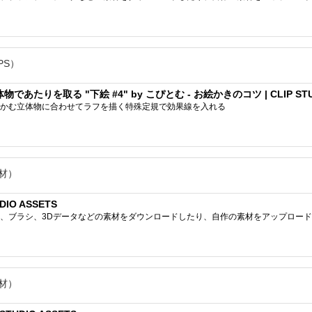
PS）
りを取る "下絵 #4" by こぴとむ - お絵かきのコツ | CLIP STUD
かむ立体物に合わせてラフを描く特殊定規で効果線を入れる
材）
IO ASSETS
ブラシ、3Dデータなどの素材をダウンロードしたり、自作の素材をアップロードしたりで
材）