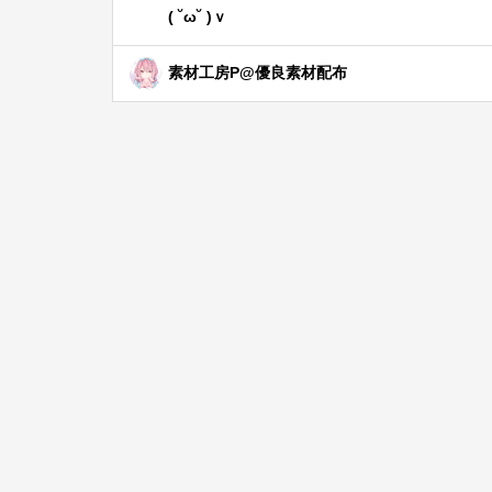
( ˘ω˘ )ｖ
素材工房P@優良素材配布