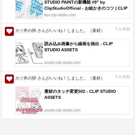
STUDIO PAINTの新機能 #9" by
ClipStudioOfficial - お絵かきのコツ | CLIP
STUDIO TIPS
tips.clip-studio.com
7
か月前
カツ丼の卵 さんがいいね！しました。（素材）
読み込み画像から線画を抽出 - CLIP
STUDIO ASSETS
assets.clip-studio.com
7
か月前
カツ丼の卵 さんがいいね！しました。（素材）
素材のタッチ変更502 - CLIP STUDIO
ASSETS
assets.clip-studio.com