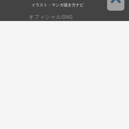
イラスト・マンガ描き方ナビ
オフィシャルSNS
言語
日本語
サポート
このサービスについて
利用規約
プライバシーポリシー
著作権と商標について
サポート・お問い合わせ
セルシスについて
株式会社セルシス