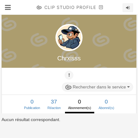
CLIP STUDIO PROFILE
Chrxisss
Rechercher dans le service
0
37
0
0
Publication
Réaction
Abonnement(s)
Abonné(s)
Aucun résultat correspondant.