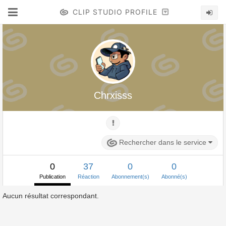
CLIP STUDIO PROFILE
Chrxisss
Rechercher dans le service
0
37
0
0
Publication
Réaction
Abonnement(s)
Abonné(s)
Aucun résultat correspondant.