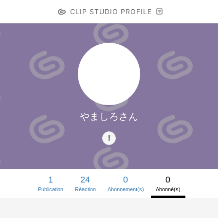
CLIP STUDIO PROFILE
やましろさん
1
24
0
0
Publication
Réaction
Abonnement(s)
Abonné(s)