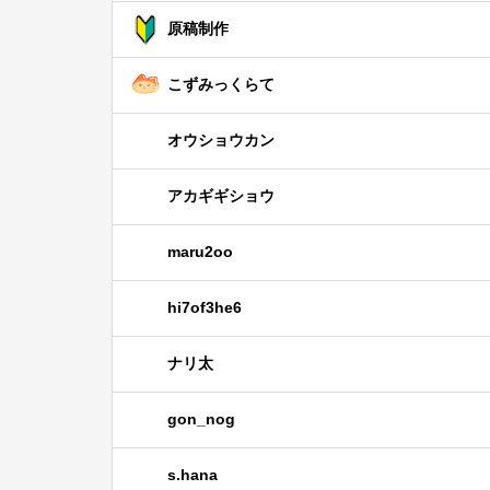
原稿制作
こずみっくらて
オウショウカン
アカギギショウ
maru2oo
hi7of3he6
ナリ太
gon_nog
s.hana