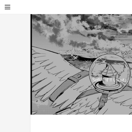
SgRです!! いい