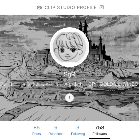
CLIP STUDIO PROFILE
SgR
ね、フォロー、ギフトありがとうございます！ CP、GOLDない方はB
85
6
3
758
Posts
Reactions
Following
Followers