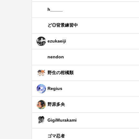
h_____
ど◎背景練習中
ezukaeiji
nendon
野生の柑橘類
Regius
野原多央
GigiMurakami
ゴマ忍者