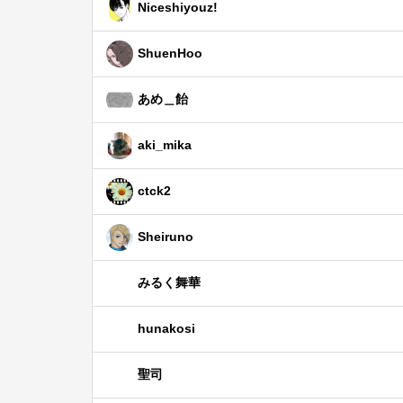
Niceshiyouz!
ShuenHoo
あめ＿飴
aki_mika
ctck2
Sheiruno
みるく舞華
hunakosi
聖司