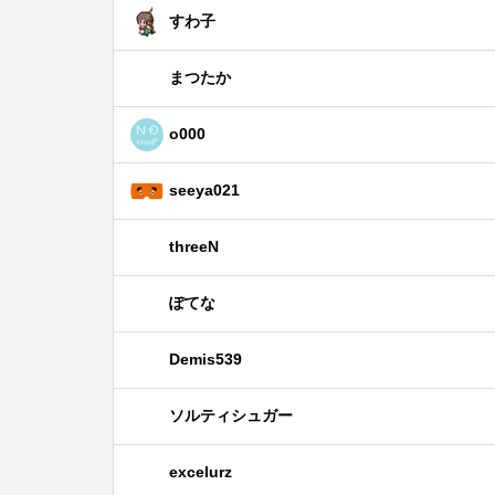
すわ子
まつたか
o000
seeya021
threeN
ぽてな
Demis539
ソルティシュガー
excelurz