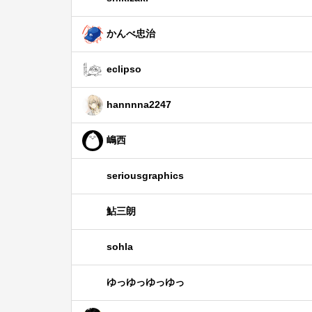
かんべ忠治
eclipso
hannnna2247
嶋西
seriousgraphics
鮎三朗
sohla
ゆっゆっゆっゆっ