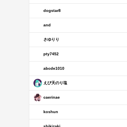
dogstar8
and
さゆりり
pty7452
abcde1010
えび天のり塩
caerinae
koshun
shikizaki