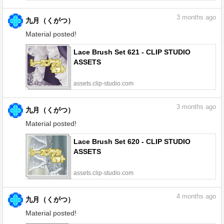
3
months ago
九月（くがつ）
Material posted!
Lace Brush Set 621 - CLIP STUDIO
ASSETS
assets.clip-studio.com
3
months ago
九月（くがつ）
Material posted!
Lace Brush Set 620 - CLIP STUDIO
ASSETS
assets.clip-studio.com
4
months ago
九月（くがつ）
Material posted!