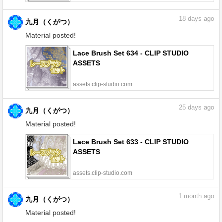
18
days ago
九月（くがつ）
Material posted!
Lace Brush Set 634 - CLIP STUDIO
ASSETS
assets.clip-studio.com
25
days ago
九月（くがつ）
Material posted!
Lace Brush Set 633 - CLIP STUDIO
ASSETS
assets.clip-studio.com
1
month ago
九月（くがつ）
Material posted!