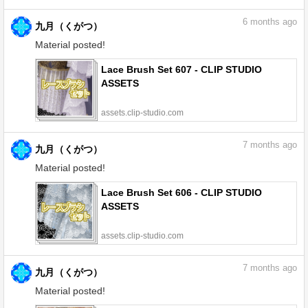
6
months ago
九月（くがつ）
Material posted!
Lace Brush Set 607 - CLIP STUDIO
ASSETS
assets.clip-studio.com
7
months ago
九月（くがつ）
Material posted!
Lace Brush Set 606 - CLIP STUDIO
ASSETS
assets.clip-studio.com
7
months ago
九月（くがつ）
Material posted!