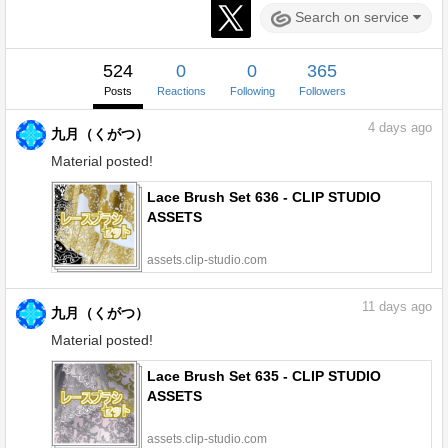
Search on service
524
0
0
365
Posts
Reactions
Following
Followers
4
days ago
九月（くがつ）
Material posted!
Lace Brush Set 636 - CLIP STUDIO
ASSETS
assets.clip-studio.com
11
days ago
九月（くがつ）
Material posted!
Lace Brush Set 635 - CLIP STUDIO
ASSETS
assets.clip-studio.com