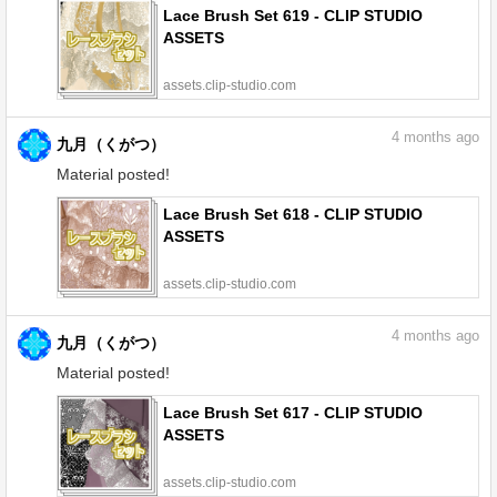
Lace Brush Set 619 - CLIP STUDIO
ASSETS
assets.clip-studio.com
4
months ago
九月（くがつ）
Material posted!
Lace Brush Set 618 - CLIP STUDIO
ASSETS
assets.clip-studio.com
4
months ago
九月（くがつ）
Material posted!
Lace Brush Set 617 - CLIP STUDIO
ASSETS
assets.clip-studio.com