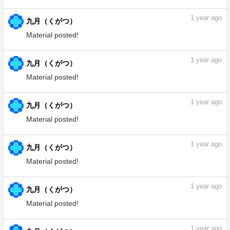
Material posted!
1
year ago
九月（くがつ）
Material posted!
1
year ago
九月（くがつ）
Material posted!
1
year ago
九月（くがつ）
Material posted!
1
year ago
九月（くがつ）
Material posted!
1
year ago
九月（くがつ）
Material posted!