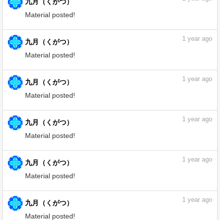
1
year ago
九月（くがつ）
Material posted!
1
year ago
九月（くがつ）
Material posted!
1
year ago
九月（くがつ）
Material posted!
1
year ago
九月（くがつ）
Material posted!
1
year ago
九月（くがつ）
Material posted!
1
year ago
九月（くがつ）