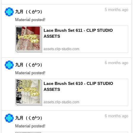
5
months ago
九月（くがつ）
Material posted!
Lace Brush Set 611 - CLIP STUDIO
ASSETS
assets.clip-studio.com
6
months ago
九月（くがつ）
Material posted!
Lace Brush Set 610 - CLIP STUDIO
ASSETS
assets.clip-studio.com
6
months ago
九月（くがつ）
Material posted!