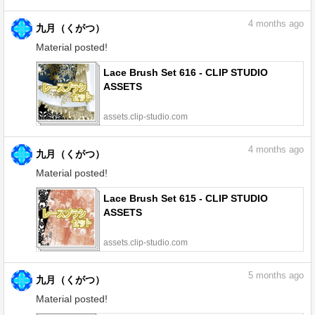
4
months ago
九月（くがつ）
Material posted!
Lace Brush Set 616 - CLIP STUDIO
ASSETS
assets.clip-studio.com
4
months ago
九月（くがつ）
Material posted!
Lace Brush Set 615 - CLIP STUDIO
ASSETS
assets.clip-studio.com
5
months ago
九月（くがつ）
Material posted!