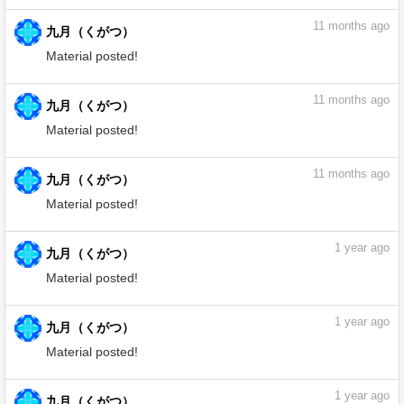
11
months ago
九月（くがつ）
Material posted!
11
months ago
九月（くがつ）
Material posted!
11
months ago
九月（くがつ）
Material posted!
11
months ago
九月（くがつ）
Material posted!
1
year ago
九月（くがつ）
Material posted!