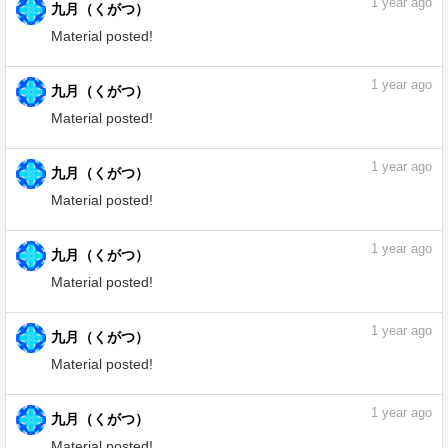
1
year ago
九月（くがつ）
Material posted!
1
year ago
九月（くがつ）
Material posted!
1
year ago
九月（くがつ）
Material posted!
1
year ago
九月（くがつ）
Material posted!
1
year ago
九月（くがつ）
Material posted!
1
year ago
九月（くがつ）