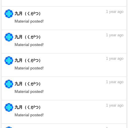
Material posted!
1
year ago
九月（くがつ）
Material posted!
1
year ago
九月（くがつ）
Material posted!
1
year ago
九月（くがつ）
Material posted!
1
year ago
九月（くがつ）
Material posted!
1
year ago
九月（くがつ）
Material posted!