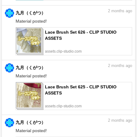
2
months ago
九月（くがつ）
Material posted!
Lace Brush Set 626 - CLIP STUDIO
ASSETS
assets.clip-studio.com
2
months ago
九月（くがつ）
Material posted!
Lace Brush Set 625 - CLIP STUDIO
ASSETS
assets.clip-studio.com
2
months ago
九月（くがつ）
Material posted!