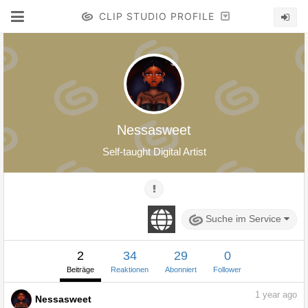
CLIP STUDIO PROFILE
Nessasweet
Self-taught Digital Artist
Suche im Service
2
34
29
0
Beiträge
Reaktionen
Abonniert
Follower
1
year ago
Nessasweet