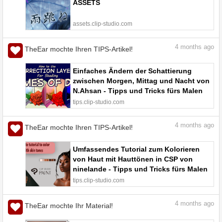
ASSETS
assets.clip-studio.com
4
months ago
TheEar mochte Ihren TIPS-Artikel!
Einfaches Ändern der Schattierung
zwischen Morgen, Mittag und Nacht von
N.Ahsan - Tipps und Tricks fürs Malen
und Zeichnen | CLIP STUDIO TIPS
tips.clip-studio.com
4
months ago
TheEar mochte Ihren TIPS-Artikel!
Umfassendes Tutorial zum Kolorieren
von Haut mit Hauttönen in CSP von
ninelande - Tipps und Tricks fürs Malen
und Zeichnen | CLIP STUDIO TIPS
tips.clip-studio.com
4
months ago
TheEar mochte Ihr Material!