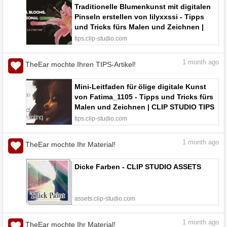
Traditionelle Blumenkunst mit digitalen
Pinseln erstellen von lilyxxssi - Tipps
und Tricks fürs Malen und Zeichnen |
CLIP STUDIO TIPS
tips.clip-studio.com
1
month ago
TheEar mochte Ihren TIPS-Artikel!
Mini-Leitfaden für ölige digitale Kunst
von Fatima_1105 - Tipps und Tricks fürs
Malen und Zeichnen | CLIP STUDIO TIPS
tips.clip-studio.com
1
month ago
TheEar mochte Ihr Material!
Dicke Farben - CLIP STUDIO ASSETS
assets.clip-studio.com
1
month ago
TheEar mochte Ihr Material!