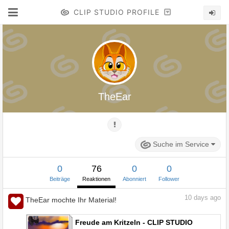
CLIP STUDIO PROFILE
TheEar
Suche im Service
0
76
0
0
Beiträge
Reaktionen
Abonniert
Follower
10
days ago
TheEar mochte Ihr Material!
Freude am Kritzeln - CLIP STUDIO