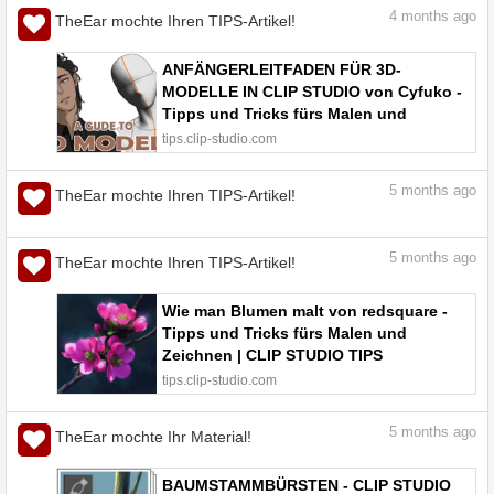
4
months ago
TheEar mochte Ihren TIPS-Artikel!
ANFÄNGERLEITFADEN FÜR 3D-
MODELLE IN CLIP STUDIO von Cyfuko -
Tipps und Tricks fürs Malen und
Zeichnen | CLIP STUDIO TIPS
tips.clip-studio.com
5
months ago
TheEar mochte Ihren TIPS-Artikel!
„Landschaften, Szenerien und mehr
malen“ #5: Hauttöne und Farben
meisterhaft malen 👍 Einfach und
effizient - Tipps und Tricks fürs Malen
tips.clip-studio.com
und Zeichnen | CLIP STUDIO TIPS
5
months ago
TheEar mochte Ihren TIPS-Artikel!
Wie man Blumen malt von redsquare -
Tipps und Tricks fürs Malen und
Zeichnen | CLIP STUDIO TIPS
tips.clip-studio.com