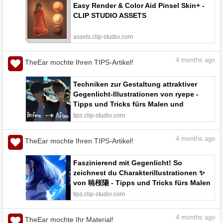
Easy Render & Color Aid Pinsel Skin+ -
CLIP STUDIO ASSETS
assets.clip-studio.com
4
months ago
TheEar mochte Ihren TIPS-Artikel!
Techniken zur Gestaltung attraktiver
Gegenlicht-Illustrationen von ryepe -
Tipps und Tricks fürs Malen und
Zeichnen | CLIP STUDIO TIPS
tips.clip-studio.com
4
months ago
TheEar mochte Ihren TIPS-Artikel!
Faszinierend mit Gegenlicht! So
zeichnest du Charakterillustrationen ✨
von 暁桜陽 - Tipps und Tricks fürs Malen
und Zeichnen | CLIP STUDIO TIPS
tips.clip-studio.com
4
months ago
TheEar mochte Ihr Material!