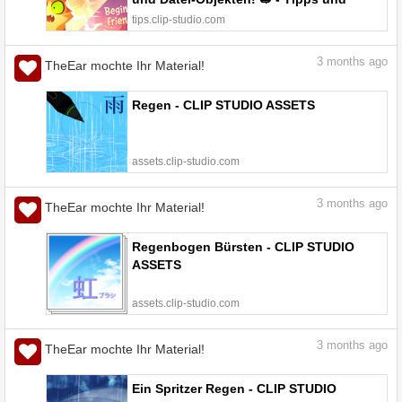
Tricks fürs Malen und Zeichnen | CLIP
tips.clip-studio.com
STUDIO TIPS
3
months ago
TheEar mochte Ihr Material!
Regen - CLIP STUDIO ASSETS
assets.clip-studio.com
3
months ago
TheEar mochte Ihr Material!
Regenbogen Bürsten - CLIP STUDIO
ASSETS
assets.clip-studio.com
3
months ago
TheEar mochte Ihr Material!
Ein Spritzer Regen - CLIP STUDIO