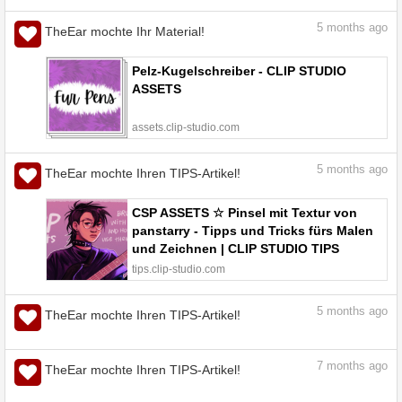
assets.clip-studio.com
5
months ago
TheEar mochte Ihr Material!
Lobito Pelz - CLIP STUDIO ASSETS
assets.clip-studio.com
5
months ago
TheEar mochte Ihr Material!
Pelz-Kugelschreiber - CLIP STUDIO
ASSETS
assets.clip-studio.com
5
months ago
TheEar mochte Ihren TIPS-Artikel!
CSP ASSETS ☆ Pinsel mit Textur von