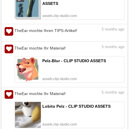
5
months ago
TheEar mochte Ihr Material!
BAUMSTAMMBÜRSTEN - CLIP STUDIO
ASSETS
assets.clip-studio.com
5
months ago
TheEar mochte Ihren TIPS-Artikel!
„Tutorial: Wie man einen Baum
zeichnet?“ #1: Male BÄUME ohne Angst
EINFACH - Tipps und Tricks fürs Malen
und Zeichnen | CLIP STUDIO TIPS
tips.clip-studio.com
5
months ago
TheEar mochte Ihr Material!
Pelz-Blur - CLIP STUDIO ASSETS