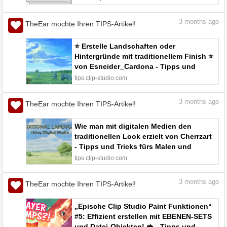
3
months ago
TheEar mochte Ihren TIPS-Artikel!
⭐ Erstelle Landschaften oder
Hintergründe mit traditionellem Finish ⭐
von Esneider_Cardona - Tipps und
Tricks fürs Malen und Zeichnen | CLIP
tips.clip-studio.com
STUDIO TIPS
3
months ago
TheEar mochte Ihren TIPS-Artikel!
Wie man mit digitalen Medien den
traditionellen Look erzielt von Cherrzart
- Tipps und Tricks fürs Malen und
Zeichnen | CLIP STUDIO TIPS
tips.clip-studio.com
3
months ago
TheEar mochte Ihren TIPS-Artikel!
„Epische Clip Studio Paint Funktionen“
#5: Effizient erstellen mit EBENEN-SETS
und Datei-Objekten! 🥪 - Tipps und