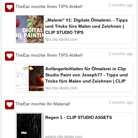
2
months ago
TheEar mochte Ihren TIPS-Artikel!
„Malerei“ #1: Digitale Ölmalerei. - Tipps
und Tricks fürs Malen und Zeichnen |
CLIP STUDIO TIPS
tips.clip-studio.com
2
months ago
TheEar mochte Ihren TIPS-Artikel!
Anfängerleitfaden für Ölmalerei in Clip
Studio Paint von Joseph77 - Tipps und
Tricks fürs Malen und Zeichnen | CLIP
STUDIO TIPS
tips.clip-studio.com
3
months ago
TheEar mochte Ihr Material!
Regen 1 - CLIP STUDIO ASSETS
assets.clip-studio.com