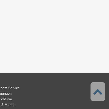
iesem Service
ngungen
chtlinie
t & Marke