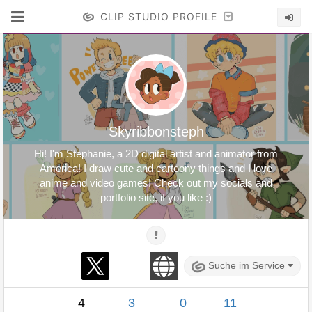
CLIP STUDIO PROFILE
Skyribbonsteph
Hi! I'm Stephanie, a 2D digital artist and animator from
America! I draw cute and cartoony things and I love
anime and video games! Check out my socials and
portfolio site, if you like :)
Suche im Service
4
3
0
11