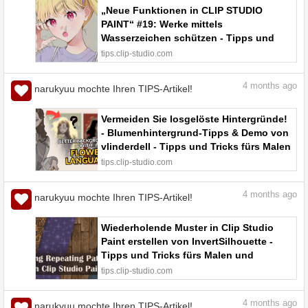
„Neue Funktionen in CLIP STUDIO
PAINT“ #19: Werke mittels
Wasserzeichen schützen - Tipps und
Tricks fürs Malen und Zeichnen | CLIP
tips.clip-studio.com
STUDIO TIPS
4
months ago
narukyuu mochte Ihren TIPS-Artikel!
Vermeiden Sie losgelöste Hintergründe!
- Blumenhintergrund-Tipps & Demo von
vlinderdell - Tipps und Tricks fürs Malen
und Zeichnen | CLIP STUDIO TIPS
tips.clip-studio.com
4
months ago
narukyuu mochte Ihren TIPS-Artikel!
Wiederholende Muster in Clip Studio
Paint erstellen von InvertSilhouette -
Tipps und Tricks fürs Malen und
Zeichnen | CLIP STUDIO TIPS
tips.clip-studio.com
4
months ago
narukyuu mochte Ihren TIPS-Artikel!