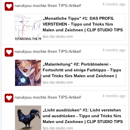
4
months ago
narukyuu mochte Ihren TIPS-Artikel!
„Monatliche Tipps“ #1: DAS PROFIL
VERSTEHEN - Tipps und Tricks fürs
Malen und Zeichnen | CLIP STUDIO TIPS
tips.clip-studio.com
4
months ago
narukyuu mochte Ihren TIPS-Artikel!
„Malanleitung“ #2: Porträtmalerei -
Fortschritt und einige Farbtipps - Tipps
und Tricks fürs Malen und Zeichnen |
CLIP STUDIO TIPS
tips.clip-studio.com
4
months ago
narukyuu mochte Ihren TIPS-Artikel!
„Licht ausdrücken“ #1: Licht verstehen
und ausdrücken - Tipps und Tricks fürs
Malen und Zeichnen | CLIP STUDIO TIPS
tips.clip-studio.com