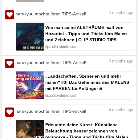
4
months ago
narukyuu mochte Ihren TIPS-Artikel!
Wie man seine ALBTRÄUME malt von
Hozartist - Tipps und Tricks fürs Malen
und Zeichnen | CLIP STUDIO TIPS
tips.clip-studio.com
4
months ago
narukyuu mochte Ihren TIPS-Artikel!
„Landschaften, Szenerien und mehr
malen“ #3: Das Geheimnis des MALENS
mit FARBEN für Anfänger &
Fortgeschrittene! - Tipps und Tricks fürs
tips.clip-studio.com
Malen und Zeichnen | CLIP STUDIO TIPS
4
months ago
narukyuu mochte Ihren TIPS-Artikel!
Erleuchte deine Kunst: Künstliche
Beleuchtung besser zeichnen von
oyunorka - Tipps und Tricks fürs Malen