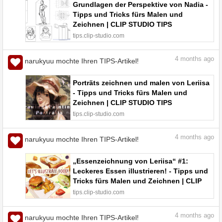
Grundlagen der Perspektive von Nadia -
Tipps und Tricks fürs Malen und
Zeichnen | CLIP STUDIO TIPS
tips.clip-studio.com
4
months ago
narukyuu mochte Ihren TIPS-Artikel!
Porträts zeichnen und malen von Leriisa
- Tipps und Tricks fürs Malen und
Zeichnen | CLIP STUDIO TIPS
tips.clip-studio.com
4
months ago
narukyuu mochte Ihren TIPS-Artikel!
„Essenzeichnung von Leriisa“ #1:
Leckeres Essen illustrieren! - Tipps und
Tricks fürs Malen und Zeichnen | CLIP
STUDIO TIPS
tips.clip-studio.com
4
months ago
narukyuu mochte Ihren TIPS-Artikel!