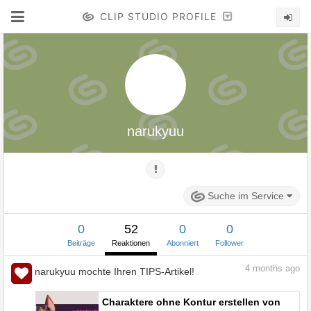
CLIP STUDIO PROFILE
narukyuu
Suche im Service
0
52
0
0
Beiträge
Reaktionen
Abonniert
Follower
4
months ago
narukyuu mochte Ihren TIPS-Artikel!
Charaktere ohne Kontur erstellen von