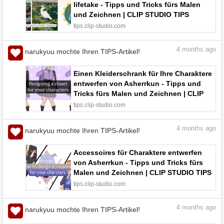
lifetake - Tipps und Tricks fürs Malen
und Zeichnen | CLIP STUDIO TIPS
tips.clip-studio.com
4
months ago
narukyuu mochte Ihren TIPS-Artikel!
Einen Kleiderschrank für Ihre Charaktere
entwerfen von Asherrkun - Tipps und
Tricks fürs Malen und Zeichnen | CLIP
STUDIO TIPS
tips.clip-studio.com
4
months ago
narukyuu mochte Ihren TIPS-Artikel!
Accessoires für Charaktere entwerfen
von Asherrkun - Tipps und Tricks fürs
Malen und Zeichnen | CLIP STUDIO TIPS
tips.clip-studio.com
4
months ago
narukyuu mochte Ihren TIPS-Artikel!