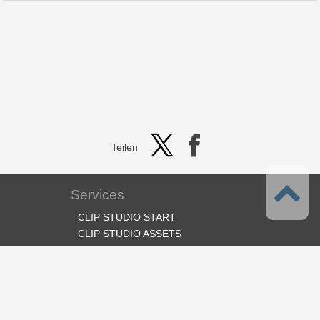
Teilen
Services
CLIP STUDIO START
CLIP STUDIO ASSETS
CLIP STUDIO TIPS
CLIP STUDIO ASK
CLIP STUDIO SHARE
CLIP STUDIO.net