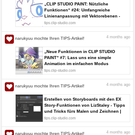
„CLIP STUDIO PAINT: Nützliche
Funktionen“ #24: Umfangreiche
Linienanpassung mit Vektorebenen -
Tipps und Tricks fürs Malen und
tips.clip-studio.com
Zeichnen | CLIP STUDIO TIPS
4
months ago
narukyuu mochte Ihren TIPS-Artikel!
„Neue Funktionen in CLIP STUDIO
PAINT“ #7: Lass uns eine simple
Animation im einfachen Modus
erstellen! - Tipps und Tricks fürs Malen
tips.clip-studio.com
und Zeichnen | CLIP STUDIO TIPS
4
months ago
narukyuu mochte Ihren TIPS-Artikel!
Erstellen von Storyboards mit den EX
Story-Funktionen von LizStaley - Tipps
und Tricks fürs Malen und Zeichnen |
CLIP STUDIO TIPS
tips.clip-studio.com
4
months ago
narukyuu mochte Ihren TIPS-Artikel!