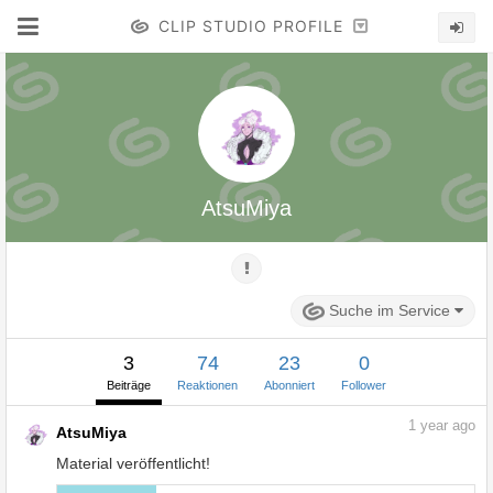
CLIP STUDIO PROFILE
AtsuMiya
Suche im Service
3
74
23
0
Beiträge
Reaktionen
Abonniert
Follower
1
year ago
AtsuMiya
Material veröffentlicht!