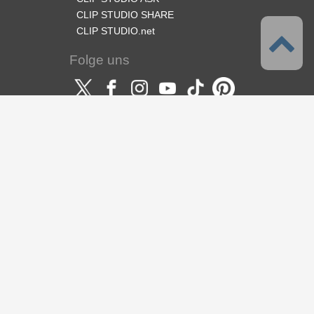
CLIP STUDIO SHARE
CLIP STUDIO.net
Folge uns
Sprache
Deutsch
Support
Details zu diesem Service
Servicebedingungen
Datenschutzrichtlinie
Urheberrecht & Marke
Support
Vertrag hier beenden