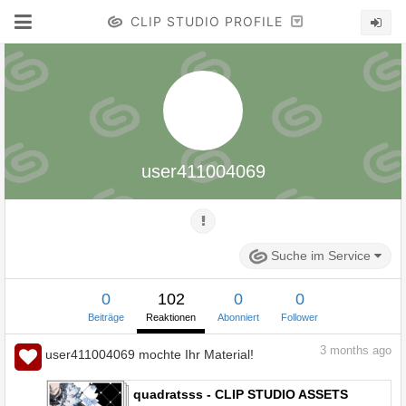
CLIP STUDIO PROFILE
user411004069
Suche im Service
0
102
0
0
Beiträge
Reaktionen
Abonniert
Follower
3
months ago
user411004069 mochte Ihr Material!
quadratsss - CLIP STUDIO ASSETS