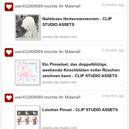
3
months ago
user411004069 mochte Ihr Material!
Nahtloses Hortensienrennen - CLIP
STUDIO ASSETS
assets.clip-studio.com
3
months ago
user411004069 mochte Ihr Material!
Ein Pinselset, das doppelblütige,
weehende Kirschblüten voller Rüschen
zeichnen kann - CLIP STUDIO ASSETS
assets.clip-studio.com
3
months ago
user411004069 mochte Ihr Material!
Leichter Pinsel - CLIP STUDIO ASSETS
assets.clip-studio.com