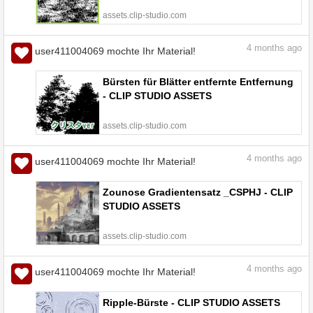
assets.clip-studio.com
4
months ago
user411004069 mochte Ihr Material!
Bürsten für Blätter entfernte Entfernung
- CLIP STUDIO ASSETS
assets.clip-studio.com
4
months ago
user411004069 mochte Ihr Material!
Zounose Gradientensatz _CSPHJ - CLIP
STUDIO ASSETS
assets.clip-studio.com
4
months ago
user411004069 mochte Ihr Material!
Ripple-Bürste - CLIP STUDIO ASSETS