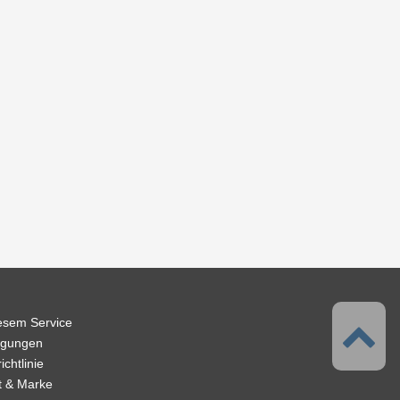
iesem Service
ngungen
chtlinie
t & Marke