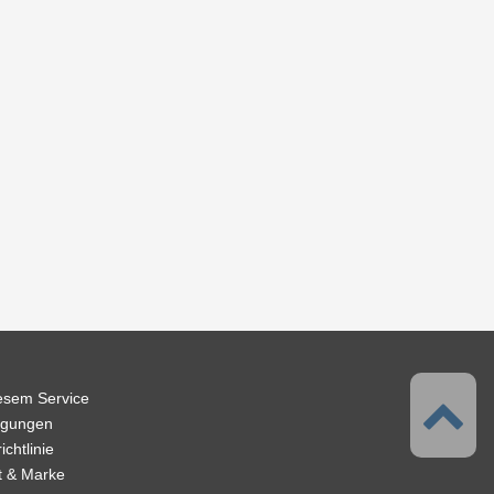
iesem Service
ngungen
chtlinie
t & Marke