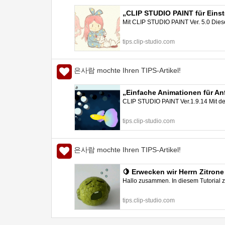
„CLIP STUDIO PAINT für Einste
Mit CLIP STUDIO PAINT Ver. 5.0 Dieses 
STUDIO TIPS
tips.clip-studio.com
은사람 mochte Ihren TIPS-Artikel!
„Einfache Animationen für Anf
CLIP STUDIO PAINT Ver.1.9.14 Mit de
TIPS
tips.clip-studio.com
은사람 mochte Ihren TIPS-Artikel!
🍋 Erwecken wir Herrn Zitron
Hallo zusammen. In diesem Tutorial z
tips.clip-studio.com