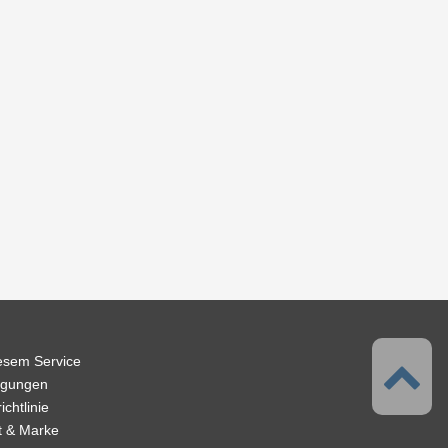
iesem Service
ngungen
chtlinie
t & Marke