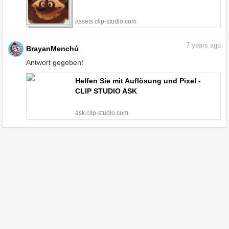
assets.clip-studio.com
7
years ago
BrayanMenchú
Antwort gegeben!
Helfen Sie mit Auflösung und Pixel -
CLIP STUDIO ASK
ask.clip-studio.com