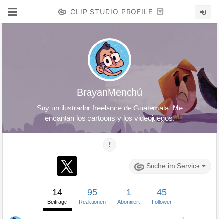
CLIP STUDIO PROFILE
BrayanMenchú
Soy un ilustrador freelance de Guatemala, Me
encantan los cartoons y los videojuegos.
Suche im Service
14
95
1
45
Beiträge
Reaktionen
Abonniert
Follower