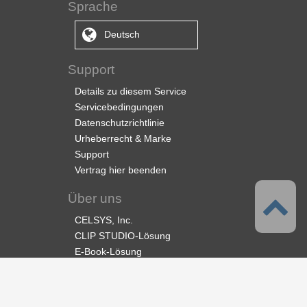
Sprache
Deutsch
Support
Details zu diesem Service
Servicebedingungen
Datenschutzrichtlinie
Urheberrecht & Marke
Support
Vertrag hier beenden
Über uns
CELSYS, Inc.
CLIP STUDIO-Lösung
E-Book-Lösung
Stellenangebote
© 2026 CELSYS,Inc.