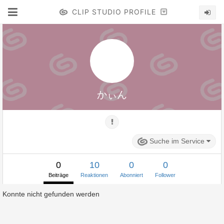
CLIP STUDIO PROFILE
かぃん
Suche im Service
0
10
0
0
Beiträge
Reaktionen
Abonniert
Follower
Konnte nicht gefunden werden