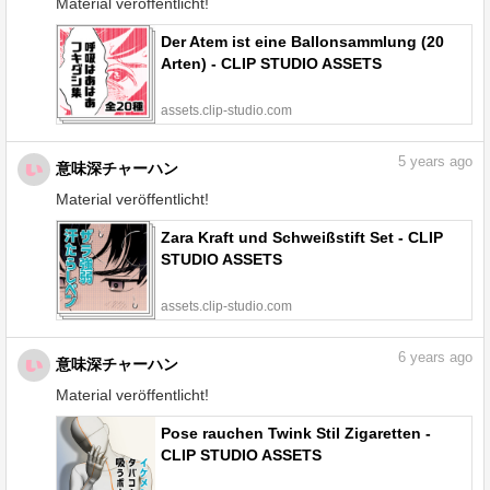
Material veröffentlicht!
Der Atem ist eine Ballonsammlung (20
Arten) - CLIP STUDIO ASSETS
assets.clip-studio.com
5
years ago
意味深チャーハン
Material veröffentlicht!
Zara Kraft und Schweißstift Set - CLIP
STUDIO ASSETS
assets.clip-studio.com
6
years ago
意味深チャーハン
Material veröffentlicht!
Pose rauchen Twink Stil Zigaretten -
CLIP STUDIO ASSETS