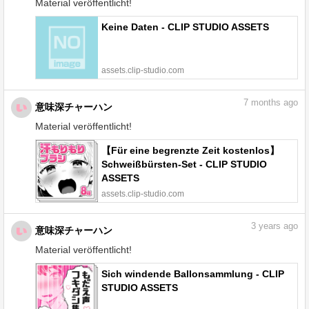
Material veröffentlicht!
Keine Daten - CLIP STUDIO ASSETS
assets.clip-studio.com
7
months ago
意味深チャーハン
Material veröffentlicht!
【Für eine begrenzte Zeit kostenlos】
Schweißbürsten-Set - CLIP STUDIO
ASSETS
assets.clip-studio.com
3
years ago
意味深チャーハン
Material veröffentlicht!
Sich windende Ballonsammlung - CLIP
STUDIO ASSETS