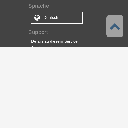
Sprache
Deutsch
Support
Details zu diesem Service
Servicebedingungen
Datenschutzrichtlinie
Urheberrecht & Marke
Support
Vertrag hier beenden
Über uns
CELSYS, Inc.
CLIP STUDIO-Lösung
E-Book-Lösung
Stellenangebote