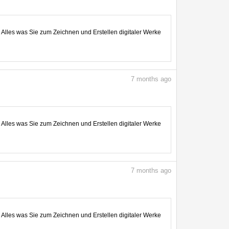
. Alles was Sie zum Zeichnen und Erstellen digitaler Werke
7
months ago
. Alles was Sie zum Zeichnen und Erstellen digitaler Werke
7
months ago
. Alles was Sie zum Zeichnen und Erstellen digitaler Werke