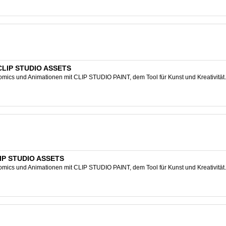
- CLIP STUDIO ASSETS
 Comics und Animationen mit CLIP STUDIO PAINT, dem Tool für Kunst und Kreativität
LIP STUDIO ASSETS
 Comics und Animationen mit CLIP STUDIO PAINT, dem Tool für Kunst und Kreativität