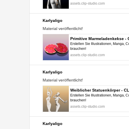
assets.clip-studio.com
Karlyaligo
Material veröffentlicht!
Primitive Marmeladenkekse -
Erstellen Sie Illustrationen, Manga,
brauchen!
assets.clip-studio.com
Karlyaligo
Material veröffentlicht!
Weiblicher Statuenkörper - 
Erstellen Sie Illustrationen, Manga,
brauchen!
assets.clip-studio.com
Karlyaligo