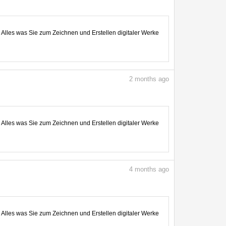
. Alles was Sie zum Zeichnen und Erstellen digitaler Werke
2
months ago
. Alles was Sie zum Zeichnen und Erstellen digitaler Werke
4
months ago
. Alles was Sie zum Zeichnen und Erstellen digitaler Werke