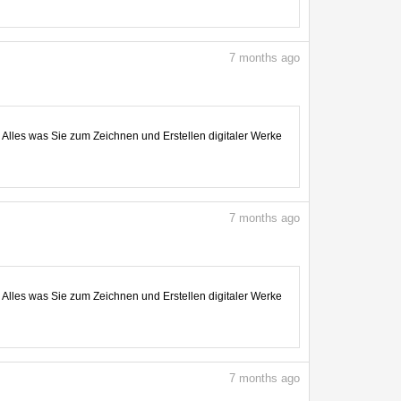
7
months ago
. Alles was Sie zum Zeichnen und Erstellen digitaler Werke
7
months ago
. Alles was Sie zum Zeichnen und Erstellen digitaler Werke
7
months ago