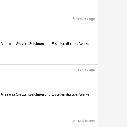
5
months ago
. Alles was Sie zum Zeichnen und Erstellen digitaler Werke
5
months ago
. Alles was Sie zum Zeichnen und Erstellen digitaler Werke
6
months ago