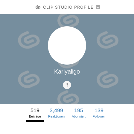
CLIP STUDIO PROFILE
Karlyaligo
519
3,499
195
139
Beiträge
Reaktionen
Abonniert
Follower