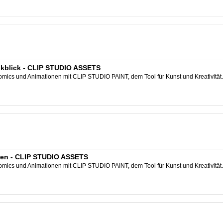
kblick - CLIP STUDIO ASSETS
 Comics und Animationen mit CLIP STUDIO PAINT, dem Tool für Kunst und Kreativität
hen - CLIP STUDIO ASSETS
 Comics und Animationen mit CLIP STUDIO PAINT, dem Tool für Kunst und Kreativität