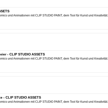
ASSETS
 Comics und Animationen mit CLIP STUDIO PAINT, dem Tool für Kunst und Kreativität
leier - CLIP STUDIO ASSETS
 Comics und Animationen mit CLIP STUDIO PAINT, dem Tool für Kunst und Kreativität
fte - CLIP STUDIO ASSETS
 Comics und Animationen mit CLIP STUDIO PAINT, dem Tool für Kunst und Kreativität