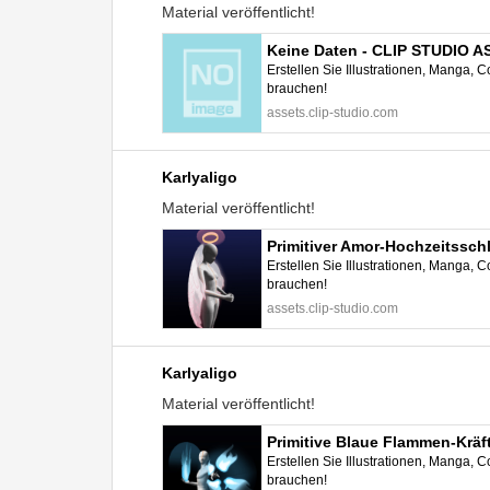
Material veröffentlicht!
Keine Daten - CLIP STUDIO 
Erstellen Sie Illustrationen, Manga,
brauchen!
assets.clip-studio.com
Karlyaligo
Material veröffentlicht!
Primitiver Amor-Hochzeitssch
Erstellen Sie Illustrationen, Manga,
brauchen!
assets.clip-studio.com
Karlyaligo
Material veröffentlicht!
Primitive Blaue Flammen-Krä
Erstellen Sie Illustrationen, Manga,
brauchen!