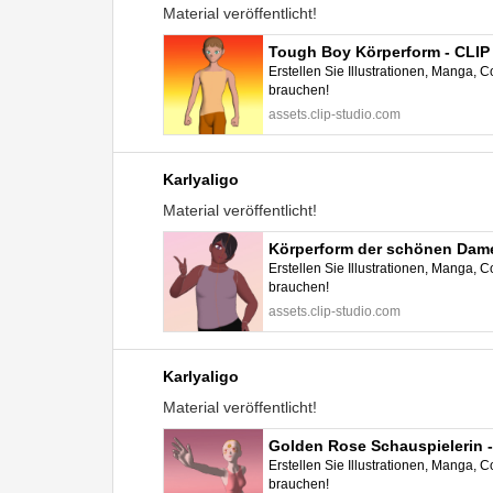
Material veröffentlicht!
Tough Boy Körperform - CLI
Erstellen Sie Illustrationen, Manga,
brauchen!
assets.clip-studio.com
Karlyaligo
Material veröffentlicht!
Körperform der schönen Dam
Erstellen Sie Illustrationen, Manga,
brauchen!
assets.clip-studio.com
Karlyaligo
Material veröffentlicht!
Golden Rose Schauspielerin 
Erstellen Sie Illustrationen, Manga,
brauchen!