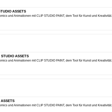
 STUDIO ASSETS
 Comics und Animationen mit CLIP STUDIO PAINT, dem Tool für Kunst und Kreativität
IP STUDIO ASSETS
 Comics und Animationen mit CLIP STUDIO PAINT, dem Tool für Kunst und Kreativität
O ASSETS
 Comics und Animationen mit CLIP STUDIO PAINT, dem Tool für Kunst und Kreativität