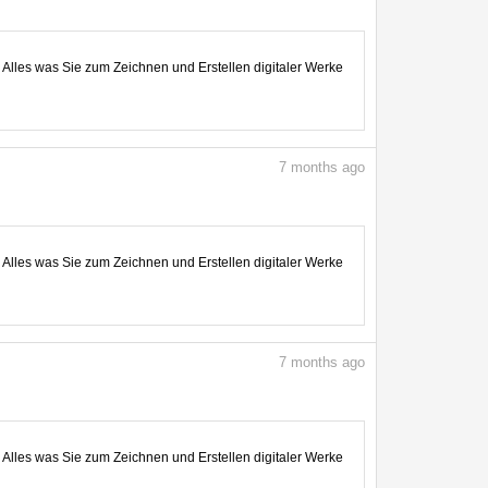
. Alles was Sie zum Zeichnen und Erstellen digitaler Werke
7
months ago
. Alles was Sie zum Zeichnen und Erstellen digitaler Werke
7
months ago
. Alles was Sie zum Zeichnen und Erstellen digitaler Werke