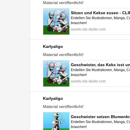
Material veröffentlicht!
Sitzen und Kekse essen - CL
Erstellen Sie Illustrationen, Manga,
brauchen!
assets.clip-studio.com
Karlyaligo
Material veröffentlicht!
Geschwister, das Keks isst 
Erstellen Sie Illustrationen, Manga,
brauchen!
assets.clip-studio.com
Karlyaligo
Material veröffentlicht!
Geschwister setzen Blumenk
Erstellen Sie Illustrationen, Manga,
brauchen!