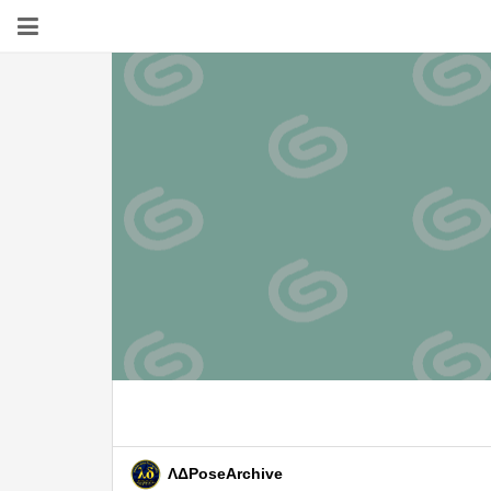
ΛΔPoseArchive