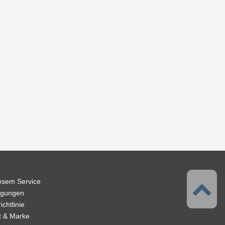
iesem Service
ngungen
chtlinie
t & Marke