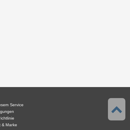
iesem Service
ngungen
chtlinie
t & Marke