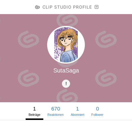
CLIP STUDIO PROFILE
SutaSaga
1
670
1
0
Beiträge
Reaktionen
Abonniert
Follower