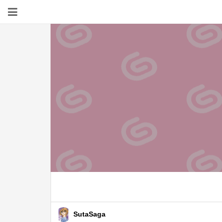
SutaSaga