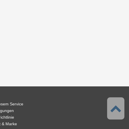
iesem Service
ngungen
chtlinie
t & Marke