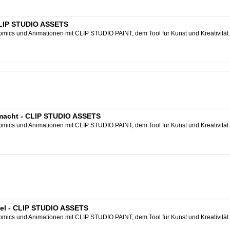
 CLIP STUDIO ASSETS
 Comics und Animationen mit CLIP STUDIO PAINT, dem Tool für Kunst und Kreativität
 macht - CLIP STUDIO ASSETS
 Comics und Animationen mit CLIP STUDIO PAINT, dem Tool für Kunst und Kreativität
kel - CLIP STUDIO ASSETS
 Comics und Animationen mit CLIP STUDIO PAINT, dem Tool für Kunst und Kreativität