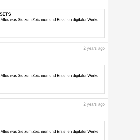
SSETS
. Alles was Sie zum Zeichnen und Erstellen digitaler Werke
2
years ago
. Alles was Sie zum Zeichnen und Erstellen digitaler Werke
2
years ago
. Alles was Sie zum Zeichnen und Erstellen digitaler Werke