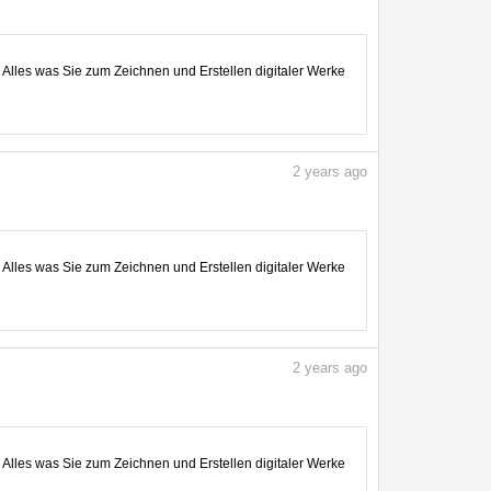
. Alles was Sie zum Zeichnen und Erstellen digitaler Werke
2
years ago
. Alles was Sie zum Zeichnen und Erstellen digitaler Werke
2
years ago
. Alles was Sie zum Zeichnen und Erstellen digitaler Werke