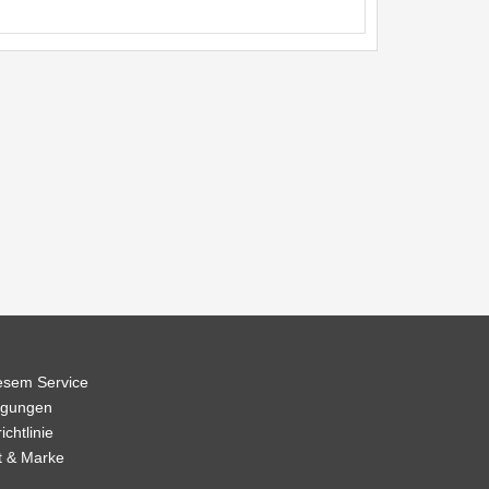
iesem Service
ngungen
chtlinie
t & Marke