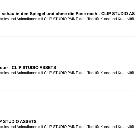
t, schau in den Spiegel und ahme die Pose nach - CLIP STUDIO A
 Comics und Animationen mit CLIP STUDIO PAINT, dem Tool für Kunst und Kreativität
ster - CLIP STUDIO ASSETS
 Comics und Animationen mit CLIP STUDIO PAINT, dem Tool für Kunst und Kreativität
IP STUDIO ASSETS
 Comics und Animationen mit CLIP STUDIO PAINT, dem Tool für Kunst und Kreativität