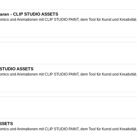
aran - CLIP STUDIO ASSETS
 Comics und Animationen mit CLIP STUDIO PAINT, dem Tool für Kunst und Kreativität
IP STUDIO ASSETS
 Comics und Animationen mit CLIP STUDIO PAINT, dem Tool für Kunst und Kreativität
ASSETS
 Comics und Animationen mit CLIP STUDIO PAINT, dem Tool für Kunst und Kreativität