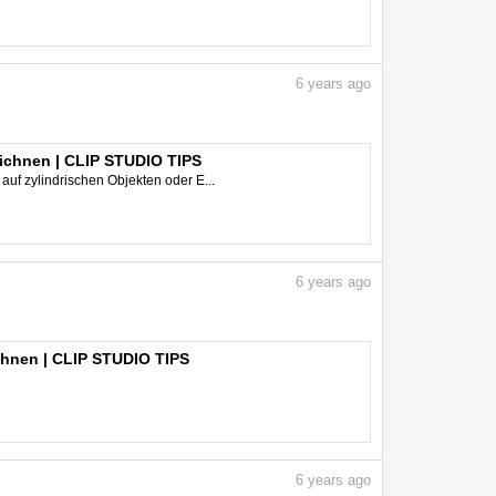
6
years ago
eichnen | CLIP STUDIO TIPS
auf zylindrischen Objekten oder E...
6
years ago
ichnen | CLIP STUDIO TIPS
6
years ago