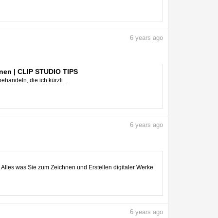
6
years ago
hnen | CLIP STUDIO TIPS
ehandeln, die ich kürzli...
6
years ago
. Alles was Sie zum Zeichnen und Erstellen digitaler Werke
6
years ago