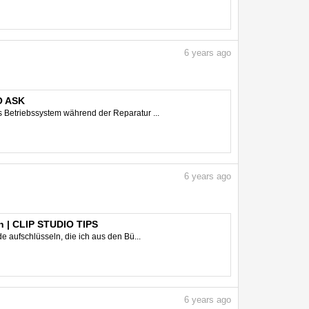
6
years ago
O ASK
 Betriebssystem während der Reparatur ...
6
years ago
n | CLIP STUDIO TIPS
 aufschlüsseln, die ich aus den Bü...
6
years ago