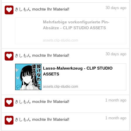
30
days ago
きしもん mochte Ihr Material!
Mehrfarbige vorkonfigurierte Pin-
Absätze - CLIP STUDIO ASSETS
assets.clip-studio.com
30
days ago
きしもん mochte Ihr Material!
Lasso-Malwerkzeug - CLIP STUDIO
ASSETS
assets.clip-studio.com
1
month ago
きしもん mochte Ihr Material!
Sleep Wave Bürste - CLIP STUDIO
ASSETS