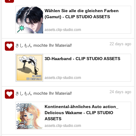
Wählen Sie alle die gleichen Farben
(Gamut) - CLIP STUDIO ASSETS
assets.clip-studio.com
22
days ago
きしもん mochte Ihr Material!
3D-Haarband - CLIP STUDIO ASSETS
assets.clip-studio.com
24
days ago
きしもん mochte Ihr Material!
Kontinental-ähnliches Auto action_
Delicious Wakame - CLIP STUDIO
ASSETS
assets.clip-studio.com