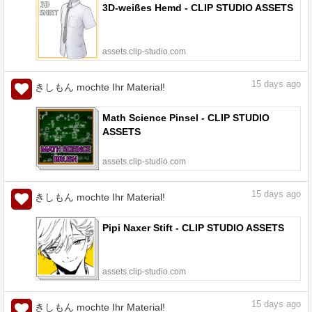
3D-weißes Hemd - CLIP STUDIO ASSETS
assets.clip-studio.com
15
days ago
きしもん mochte Ihr Material!
Math Science Pinsel - CLIP STUDIO
ASSETS
assets.clip-studio.com
15
days ago
きしもん mochte Ihr Material!
Pipi Naxer Stift - CLIP STUDIO ASSETS
assets.clip-studio.com
15
days ago
きしもん mochte Ihr Material!