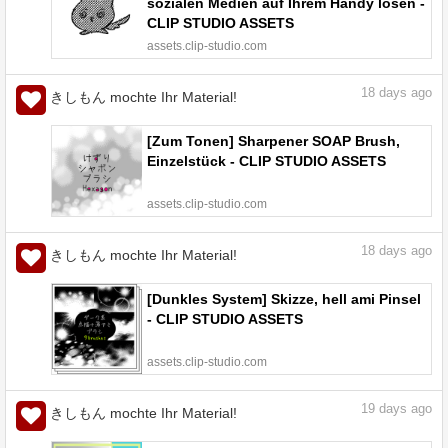
sozialen Medien auf Ihrem Handy lösen -
CLIP STUDIO ASSETS
assets.clip-studio.com
18
days ago
きしもん mochte Ihr Material!
[Zum Tonen] Sharpener SOAP Brush,
Einzelstück - CLIP STUDIO ASSETS
assets.clip-studio.com
18
days ago
きしもん mochte Ihr Material!
[Dunkles System] Skizze, hell ami Pinsel
- CLIP STUDIO ASSETS
assets.clip-studio.com
19
days ago
きしもん mochte Ihr Material!