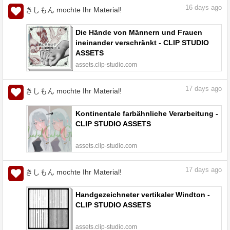
16
days ago
きしもん mochte Ihr Material!
Die Hände von Männern und Frauen
ineinander verschränkt - CLIP STUDIO
ASSETS
assets.clip-studio.com
17
days ago
きしもん mochte Ihr Material!
Kontinentale farbähnliche Verarbeitung -
CLIP STUDIO ASSETS
assets.clip-studio.com
17
days ago
きしもん mochte Ihr Material!
Handgezeichneter vertikaler Windton -
CLIP STUDIO ASSETS
assets.clip-studio.com