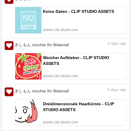
Keine Daten - CLIP STUDIO ASSETS
assets.clip-studio.com
4
days ago
きしもん mochte Ihr Material!
Weicher Aufkleber - CLIP STUDIO
ASSETS
assets.clip-studio.com
5
days ago
きしもん mochte Ihr Material!
Dreidimensionale Haarbürste - CLIP
STUDIO ASSETS
assets.clip-studio.com