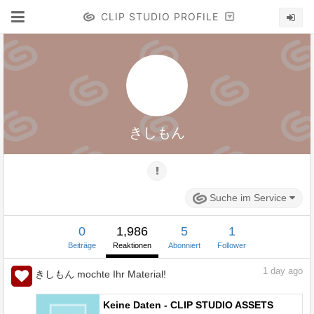
CLIP STUDIO PROFILE
きしもん
Suche im Service
0
1,986
5
1
Beiträge
Reaktionen
Abonniert
Follower
1
day ago
きしもん mochte Ihr Material!
Keine Daten - CLIP STUDIO ASSETS