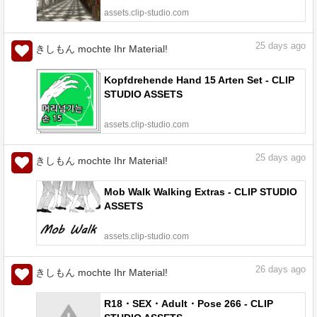
assets.clip-studio.com
25
days ago
きしもん mochte Ihr Material!
Kopfdrehende Hand 15 Arten Set - CLIP
STUDIO ASSETS
assets.clip-studio.com
25
days ago
きしもん mochte Ihr Material!
Mob Walk Walking Extras - CLIP STUDIO
ASSETS
assets.clip-studio.com
26
days ago
きしもん mochte Ihr Material!
R18・SEX・Adult・Pose 266 - CLIP