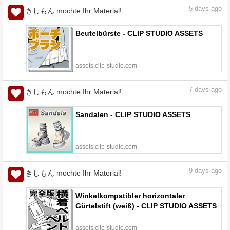
5
days ago
きしもん mochte Ihr Material!
Beutelbürste - CLIP STUDIO ASSETS
assets.clip-studio.com
7
days ago
きしもん mochte Ihr Material!
Sandalen - CLIP STUDIO ASSETS
assets.clip-studio.com
9
days ago
きしもん mochte Ihr Material!
Winkelkompatibler horizontaler
Gürtelstift (weiß) - CLIP STUDIO ASSETS
assets.clip-studio.com