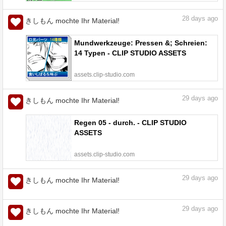
28
days ago
きしもん mochte Ihr Material!
Mundwerkzeuge: Pressen &; Schreien:
14 Typen - CLIP STUDIO ASSETS
assets.clip-studio.com
29
days ago
きしもん mochte Ihr Material!
Regen 05 - durch. - CLIP STUDIO
ASSETS
assets.clip-studio.com
29
days ago
きしもん mochte Ihr Material!
29
days ago
きしもん mochte Ihr Material!