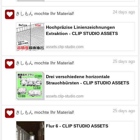
24
days ago
きしもん mochte Ihr Material!
Hochpräzise Linienzeichnungen
Extraktion - CLIP STUDIO ASSETS
assets.clip-studio.com
25
days ago
きしもん mochte Ihr Material!
Drei verschiedene horizontale
Strauchbürsten - CLIP STUDIO ASSETS
assets.clip-studio.com
25
days ago
きしもん mochte Ihr Material!
Flur 6 - CLIP STUDIO ASSETS