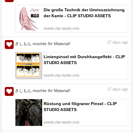
Die große Technik der Umrisszeichnung
der Kante - CLIP STUDIO ASSETS
assets.clip-studio.com
27
days ago
きしもん mochte Ihr Material!
Linienpinsel mit Durchhangeffekt - CLIP
STUDIO ASSETS
assets.clip-studio.com
27
days ago
きしもん mochte Ihr Material!
Rüstung und filigraner Pinsel - CLIP
STUDIO ASSETS
assets.clip-studio.com