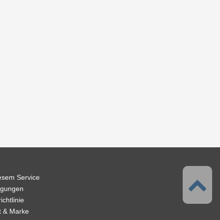
iesem Service
ngungen
chtlinie
t & Marke