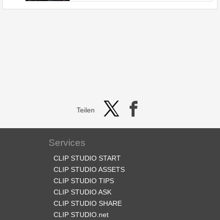
Teilen
Services
CLIP STUDIO START
CLIP STUDIO ASSETS
CLIP STUDIO TIPS
CLIP STUDIO ASK
CLIP STUDIO SHARE
CLIP STUDIO.net