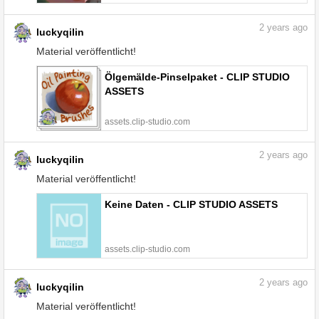
2
years ago
luckyqilin
Material veröffentlicht!
Ölgemälde-Pinselpaket - CLIP STUDIO
ASSETS
assets.clip-studio.com
2
years ago
luckyqilin
Material veröffentlicht!
Keine Daten - CLIP STUDIO ASSETS
assets.clip-studio.com
2
years ago
luckyqilin
Material veröffentlicht!