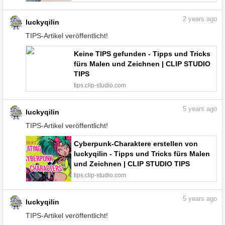
2
years ago
luckyqilin
TIPS-Artikel veröffentlicht!
Keine TIPS gefunden - Tipps und Tricks
fürs Malen und Zeichnen | CLIP STUDIO
TIPS
tips.clip-studio.com
5
years ago
luckyqilin
TIPS-Artikel veröffentlicht!
Cyberpunk-Charaktere erstellen von
luckyqilin - Tipps und Tricks fürs Malen
und Zeichnen | CLIP STUDIO TIPS
tips.clip-studio.com
5
years ago
luckyqilin
TIPS-Artikel veröffentlicht!