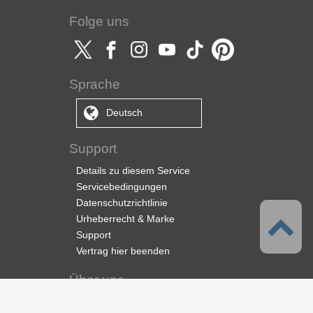
Folge uns
Sprache
Deutsch
Support
Details zu diesem Service
Servicebedingungen
Datenschutzrichtlinie
Urheberrecht & Marke
Support
Vertrag hier beenden
Über uns
CELSYS, Inc.