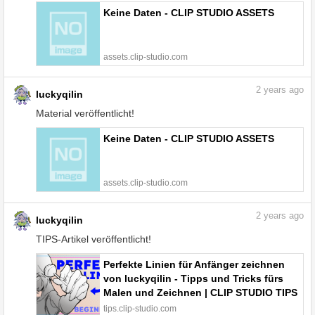
Keine Daten - CLIP STUDIO ASSETS
assets.clip-studio.com
2
years ago
luckyqilin
Material veröffentlicht!
Keine Daten - CLIP STUDIO ASSETS
assets.clip-studio.com
2
years ago
luckyqilin
TIPS-Artikel veröffentlicht!
Perfekte Linien für Anfänger zeichnen
von luckyqilin - Tipps und Tricks fürs
Malen und Zeichnen | CLIP STUDIO TIPS
tips.clip-studio.com