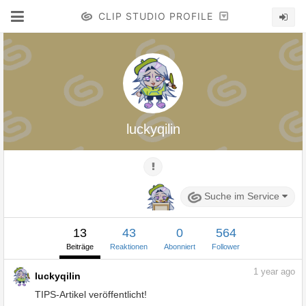
CLIP STUDIO PROFILE
luckyqilin
Suche im Service
13
43
0
564
Beiträge
Reaktionen
Abonniert
Follower
1
year ago
luckyqilin
TIPS-Artikel veröffentlicht!