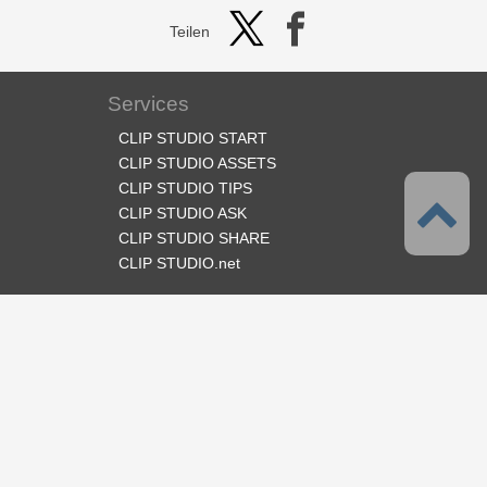
Teilen
Services
CLIP STUDIO START
CLIP STUDIO ASSETS
CLIP STUDIO TIPS
CLIP STUDIO ASK
CLIP STUDIO SHARE
CLIP STUDIO.net
Folge uns
Sprache
Deutsch