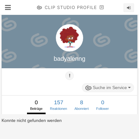
CLIP STUDIO PROFILE
badyalenng
Suche im Service
0
157
8
0
Beiträge
Reaktionen
Abonniert
Follower
Konnte nicht gefunden werden