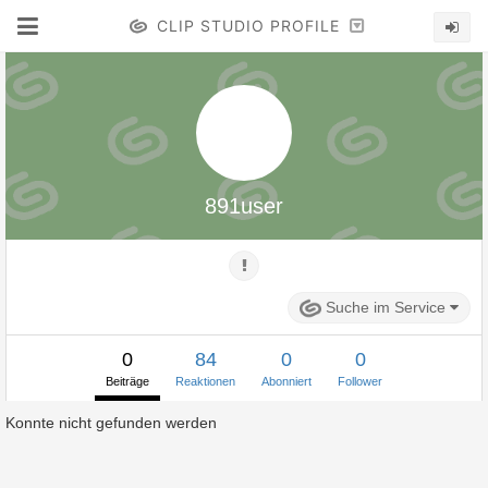
CLIP STUDIO PROFILE
891user
Suche im Service
0
84
0
0
Beiträge
Reaktionen
Abonniert
Follower
Konnte nicht gefunden werden