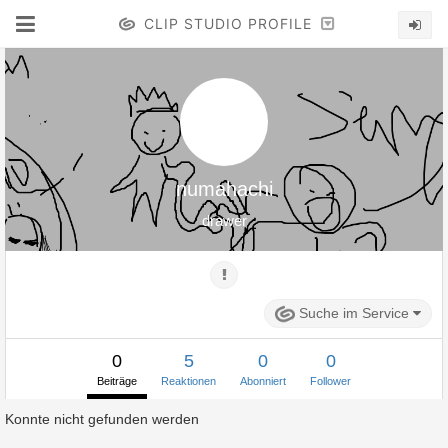
CLIP STUDIO PROFILE
numahachi
drawer
Suche im Service
0
5
0
0
Beiträge
Reaktionen
Abonniert
Follower
Konnte nicht gefunden werden