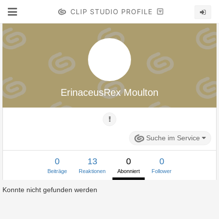
CLIP STUDIO PROFILE
ErinaceusRex Moulton
Suche im Service
0
13
0
0
Beiträge
Reaktionen
Abonniert
Follower
Konnte nicht gefunden werden