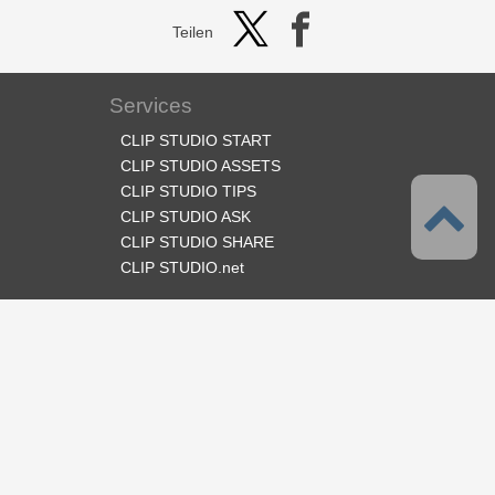
Teilen
Services
CLIP STUDIO START
CLIP STUDIO ASSETS
CLIP STUDIO TIPS
CLIP STUDIO ASK
CLIP STUDIO SHARE
CLIP STUDIO.net
Folge uns
Sprache
Deutsch