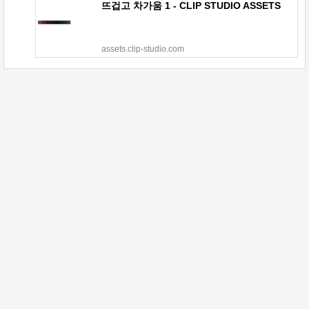
뜨겁고 차가움 1 - CLIP STUDIO ASSETS
assets.clip-studio.com