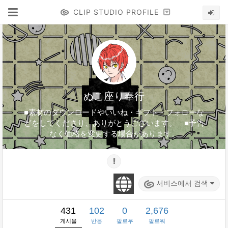
CLIP STUDIO PROFILE
ぬこ座り奉行
■素材のダウンロードやいいね・ギフト・フォローな
どをしてくださり、ありがとうございます。 ■予告
なく価格を変更する場合があります。
서비스에서 검색
431
102
0
2,676
게시물
반응
팔로우
팔로워