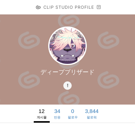
CLIP STUDIO PROFILE
ディープブリザード
12
34
0
3,844
게시물
반응
팔로우
팔로워