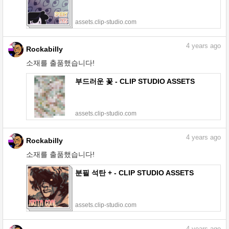
assets.clip-studio.com
4
years ago
Rockabilly
소재를 출품했습니다!
부드러운 꽃 - CLIP STUDIO ASSETS
assets.clip-studio.com
4
years ago
Rockabilly
소재를 출품했습니다!
분필 석탄 + - CLIP STUDIO ASSETS
assets.clip-studio.com