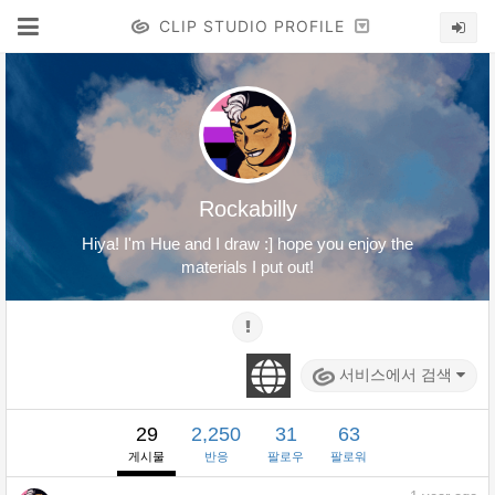
CLIP STUDIO PROFILE
Rockabilly
Hiya! I'm Hue and I draw :] hope you enjoy the
materials I put out!
서비스에서 검색
29
2,250
31
63
게시물
반응
팔로우
팔로워