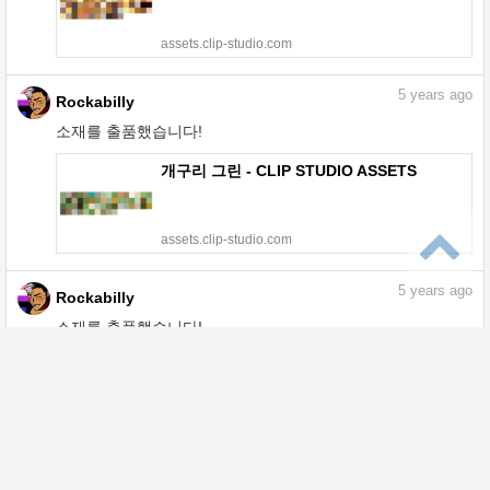
assets.clip-studio.com
5
years ago
Rockabilly
소재를 출품했습니다!
개구리 그린 - CLIP STUDIO ASSETS
assets.clip-studio.com
5
years ago
Rockabilly
소재를 출품했습니다!
골드 & 약간의 실버 - CLIP STUDIO
ASSETS
assets.clip-studio.com
5
years ago