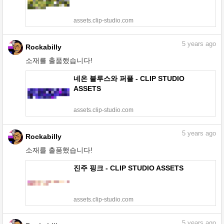
assets.clip-studio.com
5
years ago
Rockabilly
소재를 출품했습니다!
네온 블루스와 퍼플 - CLIP STUDIO
ASSETS
assets.clip-studio.com
5
years ago
Rockabilly
소재를 출품했습니다!
진주 핑크 - CLIP STUDIO ASSETS
assets.clip-studio.com
5
years ago