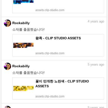
assets.clip-studio.com
4
years ago
Rockabilly
소재를 출품했습니다!
왕족 - CLIP STUDIO ASSETS
assets.clip-studio.com
5
years ago
Rockabilly
소재를 출품했습니다!
꽃이 만개한 노란색 - CLIP STUDIO
ASSETS
assets.clip-studio.com
5
years ago