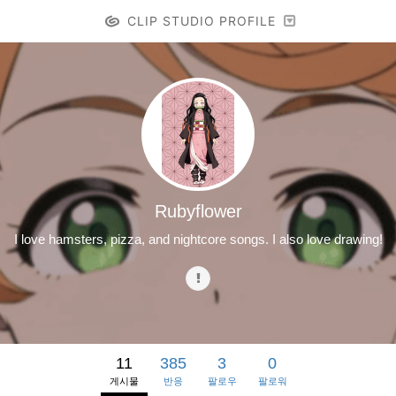
CLIP STUDIO PROFILE
Rubyflower
I love hamsters, pizza, and nightcore songs. I also love drawing!
11
385
3
0
게시물
반응
팔로우
팔로워