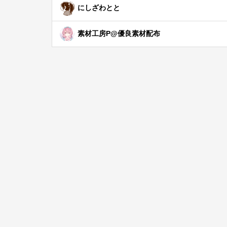
にしざわとと
素材工房P@優良素材配布