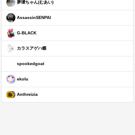
夢璦ちゃん(むあい)
AssassinSENPAI
G-BLACK
カラスアゲハ蝶
spookedgoat
ekolu
Anthreizia