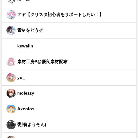
アヤ【クリスタ初心者をサポートしたい！】
素材をどうぞ
kewalin
素材工房P@優良素材配布
yu_
molezzy
Axeolos
甕邨(ようそん)