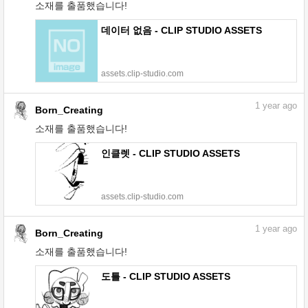
소재를 출품했습니다!
데이터 없음 - CLIP STUDIO ASSETS
assets.clip-studio.com
1
year ago
Born_Creating
소재를 출품했습니다!
인클렛 - CLIP STUDIO ASSETS
assets.clip-studio.com
1
year ago
Born_Creating
소재를 출품했습니다!
도틀 - CLIP STUDIO ASSETS