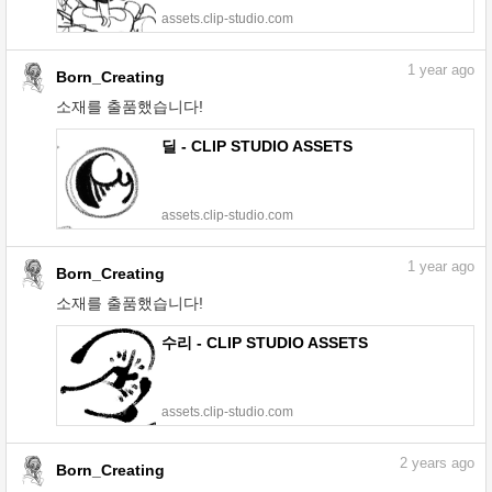
assets.clip-studio.com
1
year ago
Born_Creating
소재를 출품했습니다!
딜 - CLIP STUDIO ASSETS
assets.clip-studio.com
1
year ago
Born_Creating
소재를 출품했습니다!
수리 - CLIP STUDIO ASSETS
assets.clip-studio.com
2
years ago
Born_Creating