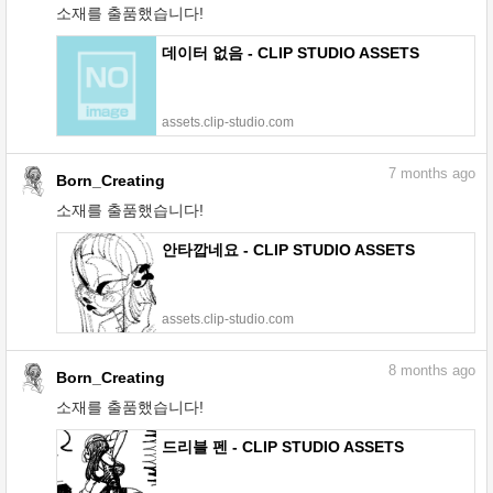
소재를 출품했습니다!
데이터 없음 - CLIP STUDIO ASSETS
assets.clip-studio.com
7
months ago
Born_Creating
소재를 출품했습니다!
안타깝네요 - CLIP STUDIO ASSETS
assets.clip-studio.com
8
months ago
Born_Creating
소재를 출품했습니다!
드리블 펜 - CLIP STUDIO ASSETS