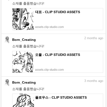
소재를 출품했습니다!
대표 - CLIP STUDIO ASSETS
assets.clip-studio.com
2
months ago
Born_Creating
소재를 출품했습니다!
오풀 - CLIP STUDIO ASSETS
assets.clip-studio.com
3
months ago
Born_Creating
소재를 출품했습니다!
플로우스 - CLIP STUDIO ASSETS