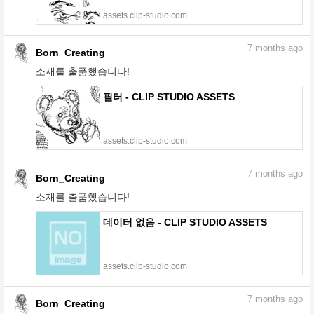
assets.clip-studio.com
7
months ago
Born_Creating
소재를 출품했습니다!
필터 - CLIP STUDIO ASSETS
assets.clip-studio.com
7
months ago
Born_Creating
소재를 출품했습니다!
데이터 없음 - CLIP STUDIO ASSETS
assets.clip-studio.com
7
months ago
Born_Creating