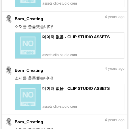
assets.clip-studio.com
4
years ago
Born_Creating
소재를 출품했습니다!
데이터 없음 - CLIP STUDIO ASSETS
assets.clip-studio.com
4
years ago
Born_Creating
소재를 출품했습니다!
데이터 없음 - CLIP STUDIO ASSETS
assets.clip-studio.com
4
years ago
Born_Creating