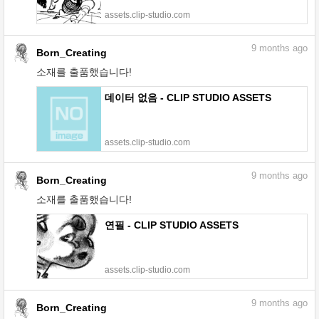
assets.clip-studio.com
9
months ago
Born_Creating
소재를 출품했습니다!
데이터 없음 - CLIP STUDIO ASSETS
assets.clip-studio.com
9
months ago
Born_Creating
소재를 출품했습니다!
연필 - CLIP STUDIO ASSETS
assets.clip-studio.com
9
months ago
Born_Creating