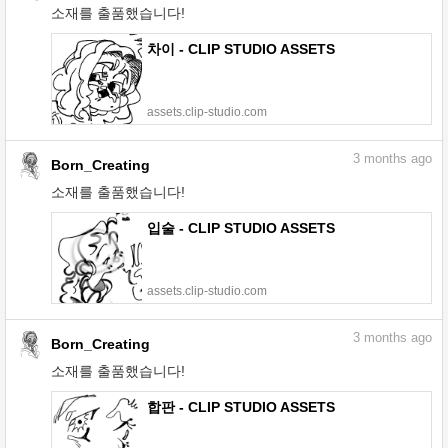
소재를 출품했습니다!
차이 - CLIP STUDIO ASSETS
assets.clip-studio.com
3
months ago
Born_Creating
소재를 출품했습니다!
입술 - CLIP STUDIO ASSETS
assets.clip-studio.com
3
months ago
Born_Creating
소재를 출품했습니다!
합판 - CLIP STUDIO ASSETS