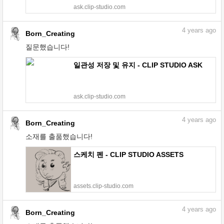
ask.clip-studio.com
4
years ago
Born_Creating
질문했습니다!
일관성 저장 및 유지 - CLIP STUDIO ASK
ask.clip-studio.com
4
years ago
Born_Creating
소재를 출품했습니다!
스케치 펜 - CLIP STUDIO ASSETS
assets.clip-studio.com
4
years ago
Born_Creating