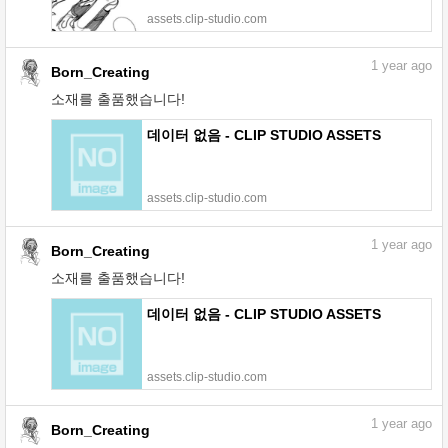
assets.clip-studio.com
1
year ago
Born_Creating
소재를 출품했습니다!
데이터 없음 - CLIP STUDIO ASSETS
assets.clip-studio.com
1
year ago
Born_Creating
소재를 출품했습니다!
데이터 없음 - CLIP STUDIO ASSETS
assets.clip-studio.com
1
year ago
Born_Creating