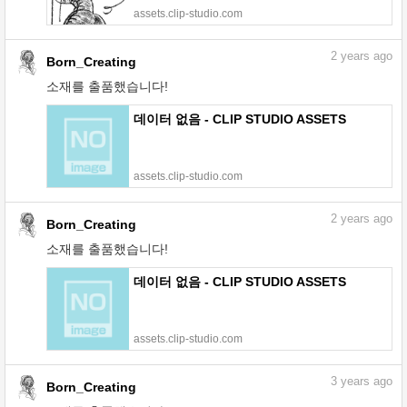
assets.clip-studio.com
2
years ago
Born_Creating
소재를 출품했습니다!
데이터 없음 - CLIP STUDIO ASSETS
assets.clip-studio.com
2
years ago
Born_Creating
소재를 출품했습니다!
데이터 없음 - CLIP STUDIO ASSETS
assets.clip-studio.com
3
years ago
Born_Creating