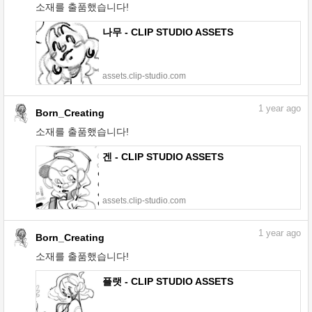
소재를 출품했습니다!
나무 - CLIP STUDIO ASSETS
assets.clip-studio.com
1
year ago
Born_Creating
소재를 출품했습니다!
겐 - CLIP STUDIO ASSETS
assets.clip-studio.com
1
year ago
Born_Creating
소재를 출품했습니다!
플랫 - CLIP STUDIO ASSETS