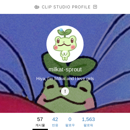
CLIP STUDIO PROFILE
milkat-sprout
Hiya, I'm Milkat and I love girls
57
42
0
1,563
게시물
반응
팔로우
팔로워